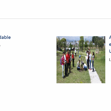
dable
9
L