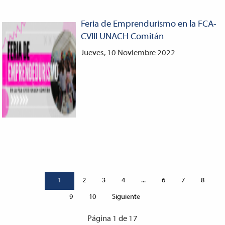
Feria de Emprendurismo en la FCA-
CVIII UNACH Comitán
Jueves, 10 Noviembre 2022
1
2
3
4
...
6
7
8
Siguiente
9
10
Página 1 de 17